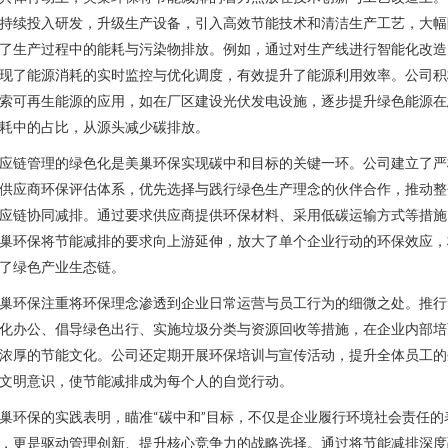
持续投入研发，升级生产设备，引入高效节能技术和清洁生产工艺，大幅
了生产过程中的能耗与污染物排放。例如，通过对生产线进行智能化改造
现了能源消耗的实时监控与优化调度，有效提升了能源利用效率。公司积
索可再生能源的应用，如在厂区建设光伏发电设施，逐步提升绿色能源在
耗中的占比，从源头减少碳排放。
应链管理的绿色化是美巢环保实现碳中和目标的关键一环。公司建立了严
供应商环保评估体系，优先选择与践行绿色生产理念的伙伴合作，推动整
应链协同减排。通过要求供应商提供环保材料、采用低碳运输方式等措施
巢环保将节能减排的要求向上游延伸，放大了单个企业行动的环保效应，
了绿色产业生态链。
巢环保注重将环保理念渗透到企业日常运营与员工行为的细微之处。推行
化办公、倡导绿色出行、实施垃圾分类与资源回收等措施，在企业内部培
浓厚的节能文化。公司还定期开展环保培训与宣传活动，提升全体员工的
文明意识，使节能减排成为每个人的自觉行动。
巢环保的实践表明，瞄准“碳中和”目标，不仅是企业履行环境社会责任的
，更是驱动管理创新、提升核心竞争力的战略选择。通过将节能减排深度