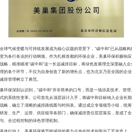
全球气候变暖与可持续发展成为核心议题的背景下，“碳中和”已从战略构
变为各行各业的行动纲领。作为扎根首都的环保企业，美巢环保积极响应
战略，精准瞄准“碳中和”这一长远减排目标，将绿色发展理念深度融入企
理的各个环节，不仅为自身创造了新的增长点，也为北京乃至全国的企业
减排管理树立了典范。
巢环保深刻认识到，“碳中和”并非简单的口号，而是一场涉及技术、管理
式的系统性变革。公司首先从顶层设计入手，将碳中和目标纳入企业长期
战略，确立了清晰的减排路线图与时间表。通过成立专项领导小组，统筹
研发、生产、运营、供应链等各部门，确保减排责任层层落实，形成了全
与、全过程控制的绿色管理机制。
具体行动上，美巢环保将节能减排的着力点放在技术创新与工艺改造上。